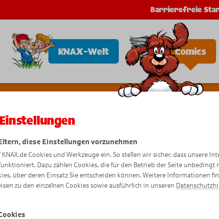
Barrierefreie Star
KNAX-Welt
Comics
Einstellungen
 Eltern, diese Einstellungen vorzunehmen
f KNAX.de Cookies und Werkzeuge ein. So stellen wir sicher, dass unsere Int
Winter-C
funktioniert. Dazu zählen Cookies, die für den Betrieb der Seite unbedingt
ies, über deren Einsatz Sie entscheiden können. Weitere Informationen fi
isen zu den einzelnen Cookies sowie ausführlich in unseren
Datenschutzh
Cookies