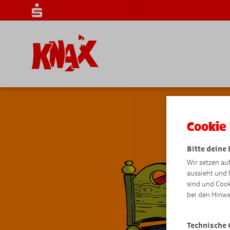
Cookie 
Bitte deine
Wir setzen au
aussieht und 
sind und Cook
bei den Hinwe
Technische 