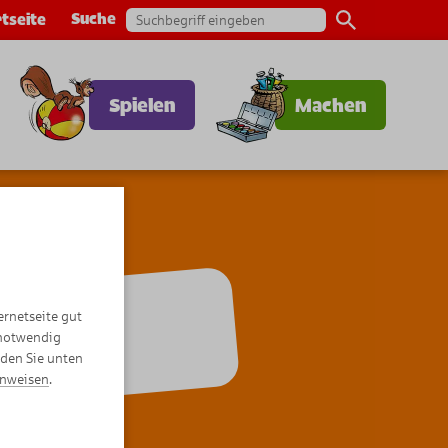
Suche
tseite
Spielen
Machen
ernetseite gut
omics
 notwendig
nden Sie unten
inweisen
.