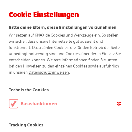
Cookie Einstellungen
Menü
Bitte deine Eltern, diese Einstellungen vorzunehmen
Wir setzen auf KNAX.de Cookies und Werkzeuge ein. So stellen
wir sicher, dass unsere Internetseite gut aussieht und
funktioniert. Dazu zählen Cookies, die für den Betrieb der Seite
unbedingt notwendig sind und Cookies, über deren Einsatz Sie
entscheiden können. Weitere Informationen finden Sie unten
bei den Hinweisen zu den einzelnen Cookies sowie ausführlich
KNAXige Comics
in unseren
Datenschutzhinweisen
.
Technische Cookies
Basisfunktionen
Diese Cookies sind notwendig, um die Basisfunktionen unserer
Webseite KNAX.de zu ermöglichen, daher müssen diese immer
Tracking Cookies
aktiviert sein.