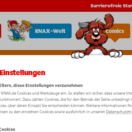
Barrierefreie Star
KNAX-Welt
Comics
Einstellungen
 Eltern, diese Einstellungen vorzunehmen
Abenteue
f KNAX.de Cookies und Werkzeuge ein. So stellen wir sicher, dass unsere Int
funktioniert. Dazu zählen Cookies, die für den Betrieb der Seite unbedingt
ies, über deren Einsatz Sie entscheiden können. Weitere Informationen fi
isen zu den einzelnen Cookies sowie ausführlich in unseren
Datenschutzh
Cookies