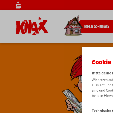
KNAX-Klub
Cookie 
Bitte deine
Wir setzen au
aussieht und 
sind und Cook
bei den Hinwe
Technische 