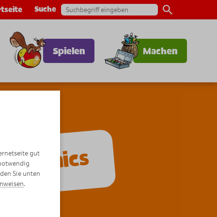
Suche
tseite
Spielen
Machen
r-Comics
ernetseite gut
 notwendig
nden Sie unten
inweisen
.