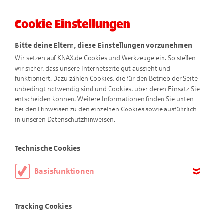
Cookie Einstellungen
Menü
Bitte deine Eltern, diese Einstellungen vorzunehmen
Wir setzen auf KNAX.de Cookies und Werkzeuge ein. So stellen
wir sicher, dass unsere Internetseite gut aussieht und
funktioniert. Dazu zählen Cookies, die für den Betrieb der Seite
unbedingt notwendig sind und Cookies, über deren Einsatz Sie
entscheiden können. Weitere Informationen finden Sie unten
Die Urlaubsvertretung
bei den Hinweisen zu den einzelnen Cookies sowie ausführlich
in unseren
Datenschutzhinweisen
.
Comic
Technische Cookies
Basisfunktionen
Diese Cookies sind notwendig, um die Basisfunktionen unserer
Webseite KNAX.de zu ermöglichen, daher müssen diese immer
Tracking Cookies
aktiviert sein.