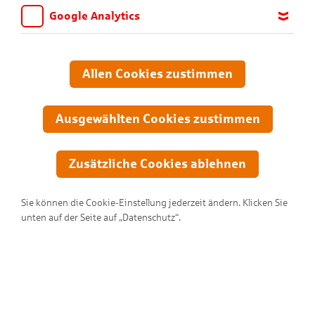
Google Analytics
Wir möchten wissen, für welche Inhalte und Seiten die Kinder
sich interessieren, damit wir das Angebot auf KNAX.de stetig
anpassen und verbessern können. Aus diesem Grund nutzen wir
Allen Cookies zustimmen
Google Analytics. Dieses Werkzeug erfasst die Seitenaufrufe zu
anonymen Statistikzwecken. Ihre IP-Adresse wird vor der
Übertragung anonymisiert.
Ausgewählten Cookies zustimmen
Zusätzliche Cookies ablehnen
Sie können die Cookie-Einstellung jederzeit ändern. Klicken Sie
unten auf der Seite auf „Datenschutz“.