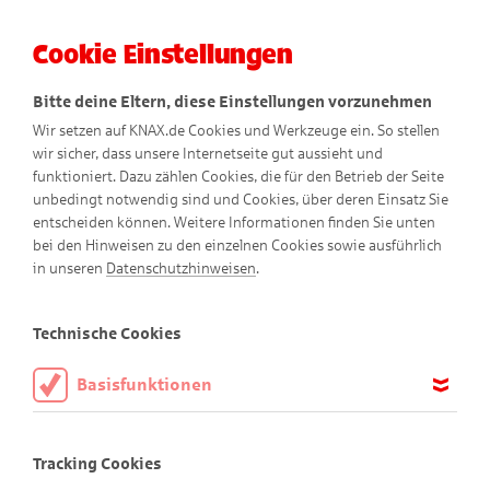
Cookie Einstellungen
Menü
Bitte deine Eltern, diese Einstellungen vorzunehmen
Wir setzen auf KNAX.de Cookies und Werkzeuge ein. So stellen
wir sicher, dass unsere Internetseite gut aussieht und
funktioniert. Dazu zählen Cookies, die für den Betrieb der Seite
So verstehen wir
unbedingt notwendig sind und Cookies, über deren Einsatz Sie
entscheiden können. Weitere Informationen finden Sie unten
Barrierefreiheit
bei den Hinweisen zu den einzelnen Cookies sowie ausführlich
in unseren
Datenschutzhinweisen
.
Wir möchten, dass möglichst viele Kinder und Erwachsene
unsere KNAX-Website nutzen können – ganz gleich, welche
Technische Cookies
Einschränkungen sie haben. Deshalb ist es uns wichtig, die
Inhalte auf www.knax.de so barrierefrei wie möglich
Basisfunktionen
anzubieten.
Diese Cookies sind notwendig, um die Basisfunktionen unserer
Webseite KNAX.de zu ermöglichen, daher müssen diese immer
Was bedeutet Barrierefreiheit?
Tracking Cookies
aktiviert sein.
Barrierefreiheit heißt, dass eine Website für alle Menschen