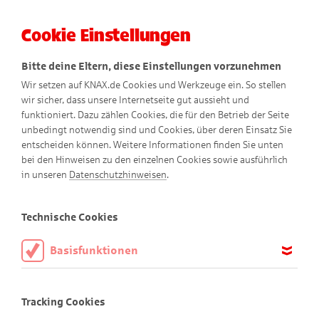
Cookie Einstellungen
Menü
Bitte deine Eltern, diese Einstellungen vorzunehmen
Wir setzen auf KNAX.de Cookies und Werkzeuge ein. So stellen
wir sicher, dass unsere Internetseite gut aussieht und
funktioniert. Dazu zählen Cookies, die für den Betrieb der Seite
unbedingt notwendig sind und Cookies, über deren Einsatz Sie
entscheiden können. Weitere Informationen finden Sie unten
bei den Hinweisen zu den einzelnen Cookies sowie ausführlich
Bewegte Comics
in unseren
Datenschutzhinweisen
.
Technische Cookies
Basisfunktionen
Nichts für schwache Nerven
Didi und Dodo beobachten ein Nashorn-Baby,
Diese Cookies sind notwendig, um die Basisfunktionen unserer
Webseite KNAX.de zu ermöglichen, daher müssen diese immer
doch dann passiert etwas Überraschendes.
Tracking Cookies
aktiviert sein.