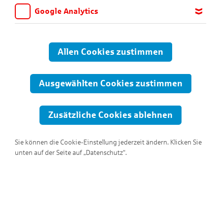
Google Analytics
Wir möchten wissen, für welche Inhalte und Seiten die Kinder
sich interessieren, damit wir das Angebot auf KNAX.de stetig
anpassen und verbessern können. Aus diesem Grund nutzen wir
Allen Cookies zustimmen
Google Analytics. Dieses Werkzeug erfasst die Seitenaufrufe zu
anonymen Statistikzwecken. Ihre IP-Adresse wird vor der
Übertragung anonymisiert.
Ausgewählten Cookies zustimmen
Zusätzliche Cookies ablehnen
Sie können die Cookie-Einstellung jederzeit ändern. Klicken Sie
unten auf der Seite auf „Datenschutz“.
Hallo, ich bin Ringo!