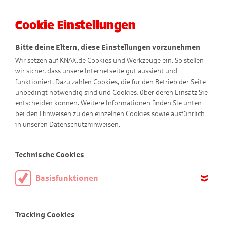
Cookie Einstellungen
Menü
Bitte deine Eltern, diese Einstellungen vorzunehmen
Wir setzen auf KNAX.de Cookies und Werkzeuge ein. So stellen
wir sicher, dass unsere Internetseite gut aussieht und
funktioniert. Dazu zählen Cookies, die für den Betrieb der Seite
unbedingt notwendig sind und Cookies, über deren Einsatz Sie
entscheiden können. Weitere Informationen finden Sie unten
bei den Hinweisen zu den einzelnen Cookies sowie ausführlich
in unseren
Datenschutzhinweisen
.
Ringo
Technische Cookies
Basisfunktionen
Diese Cookies sind notwendig, um die Basisfunktionen unserer
Webseite KNAX.de zu ermöglichen, daher müssen diese immer
Tracking Cookies
aktiviert sein.