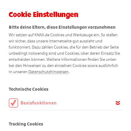
Cookie Einstellungen
Menü
Bitte deine Eltern, diese Einstellungen vorzunehmen
Wir setzen auf KNAX.de Cookies und Werkzeuge ein. So stellen
wir sicher, dass unsere Internetseite gut aussieht und
funktioniert. Dazu zählen Cookies, die für den Betrieb der Seite
unbedingt notwendig sind und Cookies, über deren Einsatz Sie
entscheiden können. Weitere Informationen finden Sie unten
bei den Hinweisen zu den einzelnen Cookies sowie ausführlich
in unseren
Datenschutzhinweisen
.
Technische Cookies
Basisfunktionen
KNAXige
Wallpaper für
deinen Bildschir
Diese Cookies sind notwendig, um die Basisfunktionen unserer
m
Webseite KNAX.de zu ermöglichen, daher müssen diese immer
Tracking Cookies
aktiviert sein.