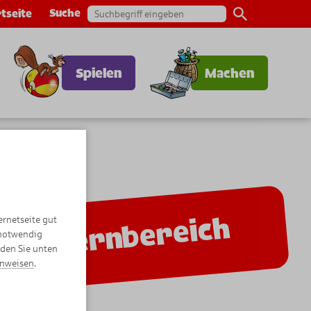
Suche
tseite
Spielen
Machen
Elternbereich
ernetseite gut
 notwendig
nden Sie unten
inweisen
.