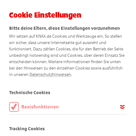
Cookie Einstellungen
Menü
Bitte deine Eltern, diese Einstellungen vorzunehmen
Wir setzen auf KNAX.de Cookies und Werkzeuge ein. So stellen
wir sicher, dass unsere Internetseite gut aussieht und
funktioniert. Dazu zählen Cookies, die für den Betrieb der Seite
unbedingt notwendig sind und Cookies, über deren Einsatz Sie
entscheiden können. Weitere Informationen finden Sie unten
Abenteuer am Abgrund
bei den Hinweisen zu den einzelnen Cookies sowie ausführlich
in unseren
Datenschutzhinweisen
.
Comic
Technische Cookies
Basisfunktionen
Diese Cookies sind notwendig, um die Basisfunktionen unserer
Webseite KNAX.de zu ermöglichen, daher müssen diese immer
Tracking Cookies
aktiviert sein.