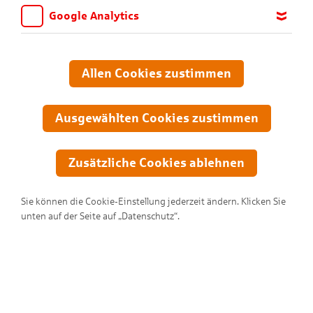
Google Analytics
Wir möchten wissen, für welche Inhalte und Seiten die Kinder
sich interessieren, damit wir das Angebot auf KNAX.de stetig
anpassen und verbessern können. Aus diesem Grund nutzen wir
Allen Cookies zustimmen
Google Analytics. Dieses Werkzeug erfasst die Seitenaufrufe zu
anonymen Statistikzwecken. Ihre IP-Adresse wird vor der
Übertragung anonymisiert.
Ausgewählten Cookies zustimmen
Zusätzliche Cookies ablehnen
Sie können die Cookie-Einstellung jederzeit ändern. Klicken Sie
unten auf der Seite auf „Datenschutz“.