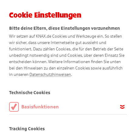
Cookie Einstellungen
Menü
Bitte deine Eltern, diese Einstellungen vorzunehmen
Wir setzen auf KNAX.de Cookies und Werkzeuge ein. So stellen
wir sicher, dass unsere Internetseite gut aussieht und
funktioniert. Dazu zählen Cookies, die für den Betrieb der Seite
unbedingt notwendig sind und Cookies, über deren Einsatz Sie
entscheiden können. Weitere Informationen finden Sie unten
bei den Hinweisen zu den einzelnen Cookies sowie ausführlich
in unseren
Datenschutzhinweisen
.
Presse
Technische Cookies
Basisfunktionen
Diese Cookies sind notwendig, um die Basisfunktionen unserer
Im downloadbaren PDF finden Sie umfangreiche
Webseite KNAX.de zu ermöglichen, daher müssen diese immer
Informationen rund um das Comic-Magazin "KNAX"
Tracking Cookies
aktiviert sein.
und die KNAX-Konzeption.