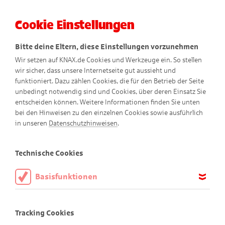
Cookie Einstellungen
Menü
Bitte deine Eltern, diese Einstellungen vorzunehmen
Wir setzen auf KNAX.de Cookies und Werkzeuge ein. So stellen
wir sicher, dass unsere Internetseite gut aussieht und
funktioniert. Dazu zählen Cookies, die für den Betrieb der Seite
unbedingt notwendig sind und Cookies, über deren Einsatz Sie
entscheiden können. Weitere Informationen finden Sie unten
bei den Hinweisen zu den einzelnen Cookies sowie ausführlich
in unseren
Datenschutzhinweisen
.
KNAX-Welt
Technische Cookies
Basisfunktionen
Diese Cookies sind notwendig, um die Basisfunktionen unserer
Die KNAX-Bewohner
Webseite KNAX.de zu ermöglichen, daher müssen diese immer
Tracking Cookies
aktiviert sein.