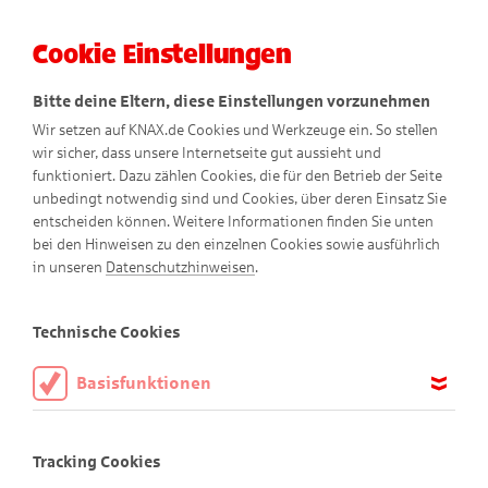
Cookie Einstellungen
Menü
Bitte deine Eltern, diese Einstellungen vorzunehmen
Wir setzen auf KNAX.de Cookies und Werkzeuge ein. So stellen
wir sicher, dass unsere Internetseite gut aussieht und
funktioniert. Dazu zählen Cookies, die für den Betrieb der Seite
unbedingt notwendig sind und Cookies, über deren Einsatz Sie
entscheiden können. Weitere Informationen finden Sie unten
bei den Hinweisen zu den einzelnen Cookies sowie ausführlich
in unseren
Datenschutzhinweisen
.
Stark für die Umwelt
Technische Cookies
Basisfunktionen
Diese Cookies sind notwendig, um die Basisfunktionen unserer
Webseite KNAX.de zu ermöglichen, daher müssen diese immer
Tracking Cookies
aktiviert sein.