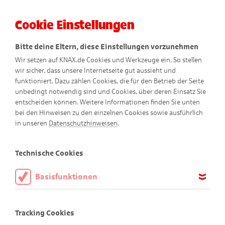
Cookie Einstellungen
Menü
Bitte deine Eltern, diese Einstellungen vorzunehmen
Wir setzen auf KNAX.de Cookies und Werkzeuge ein. So stellen
wir sicher, dass unsere Internetseite gut aussieht und
funktioniert. Dazu zählen Cookies, die für den Betrieb der Seite
unbedingt notwendig sind und Cookies, über deren Einsatz Sie
entscheiden können. Weitere Informationen finden Sie unten
bei den Hinweisen zu den einzelnen Cookies sowie ausführlich
KNAXige Comics
in unseren
Datenschutzhinweisen
.
Technische Cookies
Basisfunktionen
Diese Cookies sind notwendig, um die Basisfunktionen unserer
Webseite KNAX.de zu ermöglichen, daher müssen diese immer
Tracking Cookies
aktiviert sein.