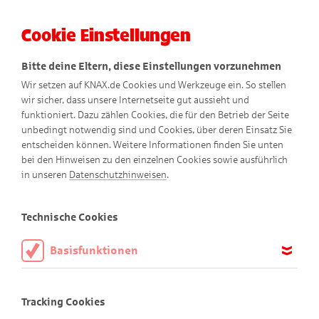
Cookie Einstellungen
Menü
Bitte deine Eltern, diese Einstellungen vorzunehmen
Wir setzen auf KNAX.de Cookies und Werkzeuge ein. So stellen
wir sicher, dass unsere Internetseite gut aussieht und
funktioniert. Dazu zählen Cookies, die für den Betrieb der Seite
unbedingt notwendig sind und Cookies, über deren Einsatz Sie
entscheiden können. Weitere Informationen finden Sie unten
bei den Hinweisen zu den einzelnen Cookies sowie ausführlich
Nero-Kekse
in unseren
Datenschutzhinweisen
.
Technische Cookies
Basisfunktionen
Diese Cookies sind notwendig, um die Basisfunktionen unserer
Webseite KNAX.de zu ermöglichen, daher müssen diese immer
Tracking Cookies
aktiviert sein.