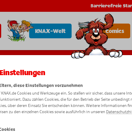
Barrierefreie Star
KNAX-Welt
Comics
Einstellungen
u
b
 Eltern, diese Einstellungen vorzunehmen
f KNAX.de Cookies und Werkzeuge ein. So stellen wir sicher, dass unsere Int
funktioniert. Dazu zählen Cookies, die für den Betrieb der Seite unbedingt
ies, über deren Einsatz Sie entscheiden können. Weitere Informationen fi
isen zu den einzelnen Cookies sowie ausführlich in unseren
Datenschutzh
Cookies