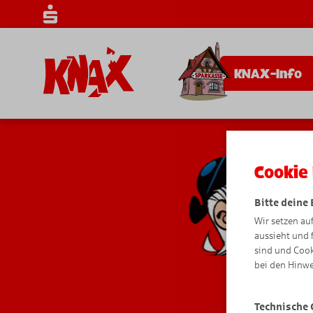
KNAX-Info
Cookie 
Bitte deine
Wir setzen au
aussieht und 
sind und Cook
bei den Hinwe
Technische 