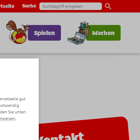
Suche
tseite
Spielen
Machen
ernetseite gut
 notwendig
nden Sie unten
inweisen
.