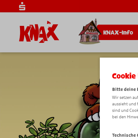
KNAX-Info
Cookie 
Bitte deine
Wir setzen au
aussieht und 
sind und Cook
bei den Hinwe
Technische 