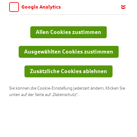
Freudenknaller starten… Viel Spaß beim Nachbasteln!
Google Analytics
Wir möchten wissen, für welche Inhalte und Seiten die Kinder
Du brauchst:
sich interessieren, damit wir das Angebot auf KNAX.de stetig
anpassen und verbessern können. Aus diesem Grund nutzen wir
Allen Cookies zustimmen
Google Analytics. Dieses Werkzeug erfasst die Seitenaufrufe zu
anonymen Statistikzwecken. Ihre IP-Adresse wird vor der
Übertragung anonymisiert.
Ausgewählten Cookies zustimmen
Zusätzliche Cookies ablehnen
Sie können die Cookie-Einstellung jederzeit ändern. Klicken Sie
unten auf der Seite auf „Datenschutz“.