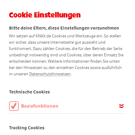
Cookie Einstellungen
Menü
Bitte deine Eltern, diese Einstellungen vorzunehmen
Wir setzen auf KNAX.de Cookies und Werkzeuge ein. So stellen
wir sicher, dass unsere Internetseite gut aussieht und
funktioniert. Dazu zählen Cookies, die für den Betrieb der Seite
unbedingt notwendig sind und Cookies, über deren Einsatz Sie
entscheiden können. Weitere Informationen finden Sie unten
bei den Hinweisen zu den einzelnen Cookies sowie ausführlich
Konfetti-Kanone
in unseren
Datenschutzhinweisen
.
Technische Cookies
Basisfunktionen
Lass Konfetti regnen!
Diese Cookies sind notwendig, um die Basisfunktionen unserer
Manchmal freut man sich so sehr, dass Jubeln einfach nicht
Webseite KNAX.de zu ermöglichen, daher müssen diese immer
Tracking Cookies
mehr reicht. Mit der Konfetti-Kanone kannst du bunte
aktiviert sein.