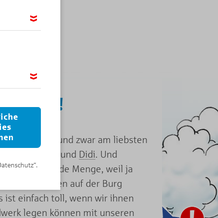
möglichen,
ir das
bin Dodo!
 wir Google
 IP-Adresse
liche
ies
nen
er zu erleben und zwar am liebsten
em besten Freund
Didi
. Und
Datenschutz“.
er auf KNAX jede Menge, weil ja
tzensteiner oben auf der Burg
 ist einfach toll, wenn wir ihnen
dwerk legen können mit unseren