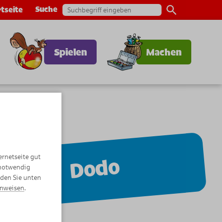
Suche
tseite
Spielen
Machen
ernetseite gut
Dodo
 notwendig
nden Sie unten
inweisen
.