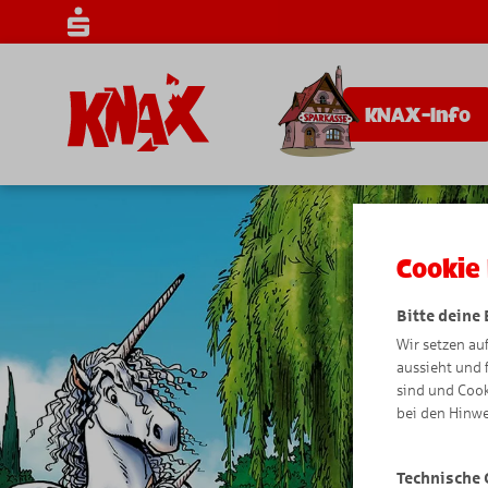
KNAX-Info
Cookie 
Bitte deine
Wir setzen au
aussieht und 
sind und Cook
bei den Hinwe
Technische 