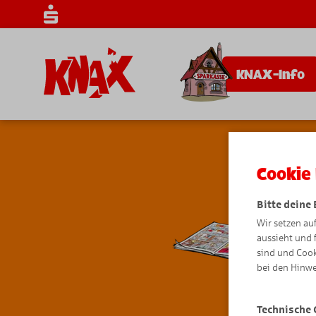
KNAX-Info
Cookie 
Bitte deine
Wir setzen au
aussieht und 
sind und Cook
bei den Hinwe
Technische 