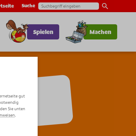
Suche
tseite
Spielen
Machen
zwist
ernetseite gut
 notwendig
nden Sie unten
inweisen
.