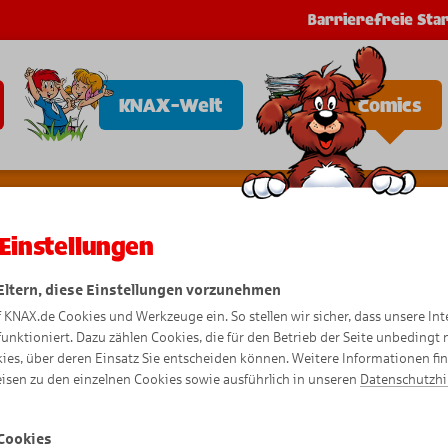
Barrierefreie Star
KNAX-Welt
Comics
Einstellungen
 Eltern, diese Einstellungen vorzunehmen
Zwillings
f KNAX.de Cookies und Werkzeuge ein. So stellen wir sicher, dass unsere Int
funktioniert. Dazu zählen Cookies, die für den Betrieb der Seite unbedingt
ies, über deren Einsatz Sie entscheiden können. Weitere Informationen fi
isen zu den einzelnen Cookies sowie ausführlich in unseren
Datenschutzh
Comic
Cookies