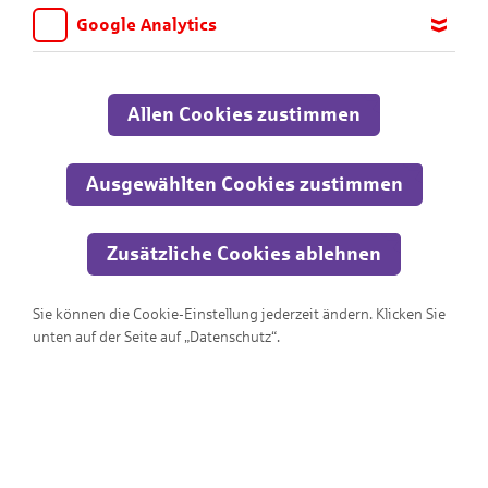
Google Analytics
Wir möchten wissen, für welche Inhalte und Seiten die Kinder
sich interessieren, damit wir das Angebot auf KNAX.de stetig
anpassen und verbessern können. Aus diesem Grund nutzen wir
Allen Cookies zustimmen
Google Analytics. Dieses Werkzeug erfasst die Seitenaufrufe zu
anonymen Statistikzwecken. Ihre IP-Adresse wird vor der
Übertragung anonymisiert.
Ausgewählten Cookies zustimmen
Zusätzliche Cookies ablehnen
Berufe
Sie können die Cookie-Einstellung jederzeit ändern. Klicken Sie
unten auf der Seite auf „Datenschutz“.