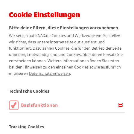
Cookie Einstellungen
Menü
Bitte deine Eltern, diese Einstellungen vorzunehmen
Wir setzen auf KNAX.de Cookies und Werkzeuge ein. So stellen
wir sicher, dass unsere Internetseite gut aussieht und
funktioniert. Dazu zählen Cookies, die für den Betrieb der Seite
unbedingt notwendig sind und Cookies, über deren Einsatz Sie
entscheiden können. Weitere Informationen finden Sie unten
bei den Hinweisen zu den einzelnen Cookies sowie ausführlich
in unseren
Datenschutzhinweisen
.
Für Memo-Fans
Technische Cookies
Basisfunktionen
Finde die Bildpaare!
Diese Cookies sind notwendig, um die Basisfunktionen unserer
Webseite KNAX.de zu ermöglichen, daher müssen diese immer
Tracking Cookies
aktiviert sein.