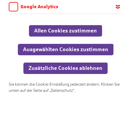
Google Analytics
Wir möchten wissen, für welche Inhalte und Seiten die Kinder
sich interessieren, damit wir das Angebot auf KNAX.de stetig
anpassen und verbessern können. Aus diesem Grund nutzen wir
Allen Cookies zustimmen
Google Analytics. Dieses Werkzeug erfasst die Seitenaufrufe zu
anonymen Statistikzwecken. Ihre IP-Adresse wird vor der
Übertragung anonymisiert.
Ausgewählten Cookies zustimmen
Zusätzliche Cookies ablehnen
Sie können die Cookie-Einstellung jederzeit ändern. Klicken Sie
KNAXige Schatzjagd
unten auf der Seite auf „Datenschutz“.
Rette den Goldschatz!