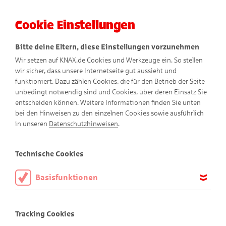
Cookie Einstellungen
Menü
Bitte deine Eltern, diese Einstellungen vorzunehmen
Wir setzen auf KNAX.de Cookies und Werkzeuge ein. So stellen
wir sicher, dass unsere Internetseite gut aussieht und
funktioniert. Dazu zählen Cookies, die für den Betrieb der Seite
unbedingt notwendig sind und Cookies, über deren Einsatz Sie
entscheiden können. Weitere Informationen finden Sie unten
bei den Hinweisen zu den einzelnen Cookies sowie ausführlich
in unseren
Datenschutzhinweisen
.
Technische Cookies
Basisfunktionen
Finde den Schatz!
Diese Cookies sind notwendig, um die Basisfunktionen unserer
Webseite KNAX.de zu ermöglichen, daher müssen diese immer
Tracking Cookies
aktiviert sein.