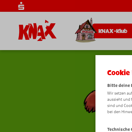
KNAX-Klub
Cookie 
Bitte deine
Wir setzen au
aussieht und 
sind und Cook
bei den Hinwe
Technische 