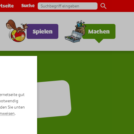
Suche
tseite
Spielen
Machen
ernetseite gut
se
 notwendig
nden Sie unten
inweisen
.