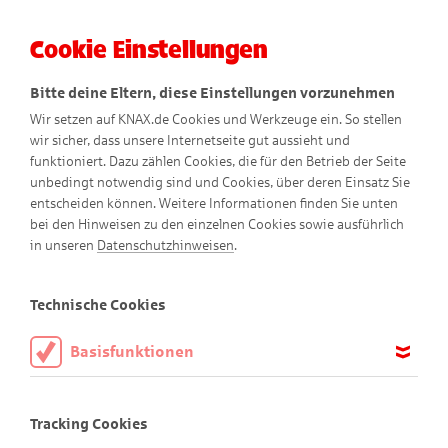
Cookie Einstellungen
Menü
Bitte deine Eltern, diese Einstellungen vorzunehmen
Wir setzen auf KNAX.de Cookies und Werkzeuge ein. So stellen
wir sicher, dass unsere Internetseite gut aussieht und
funktioniert. Dazu zählen Cookies, die für den Betrieb der Seite
unbedingt notwendig sind und Cookies, über deren Einsatz Sie
entscheiden können. Weitere Informationen finden Sie unten
Feelicias Wunderblumen
bei den Hinweisen zu den einzelnen Cookies sowie ausführlich
in unseren
Datenschutzhinweisen
.
Technische Cookies
Basisfunktionen
Diese Cookies sind notwendig, um die Basisfunktionen unserer
Webseite KNAX.de zu ermöglichen, daher müssen diese immer
Tracking Cookies
aktiviert sein.