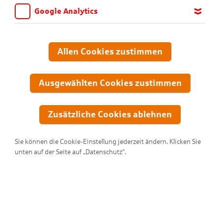
Google Analytics
Wir möchten wissen, für welche Inhalte und Seiten die Kinder
sich interessieren, damit wir das Angebot auf KNAX.de stetig
anpassen und verbessern können. Aus diesem Grund nutzen wir
Allen Cookies zustimmen
Google Analytics. Dieses Werkzeug erfasst die Seitenaufrufe zu
anonymen Statistikzwecken. Ihre IP-Adresse wird vor der
Übertragung anonymisiert.
Ausgewählten Cookies zustimmen
Zusätzliche Cookies ablehnen
Sie können die Cookie-Einstellung jederzeit ändern. Klicken Sie
unten auf der Seite auf „Datenschutz“.