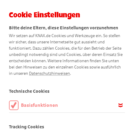
Cookie Einstellungen
Menü
Bitte deine Eltern, diese Einstellungen vorzunehmen
Wir setzen auf KNAX.de Cookies und Werkzeuge ein. So stellen
wir sicher, dass unsere Internetseite gut aussieht und
funktioniert. Dazu zählen Cookies, die für den Betrieb der Seite
unbedingt notwendig sind und Cookies, über deren Einsatz Sie
entscheiden können. Weitere Informationen finden Sie unten
bei den Hinweisen zu den einzelnen Cookies sowie ausführlich
Der kleine Racker
in unseren
Datenschutzhinweisen
.
Comic
Technische Cookies
Basisfunktionen
Diese Cookies sind notwendig, um die Basisfunktionen unserer
Webseite KNAX.de zu ermöglichen, daher müssen diese immer
Tracking Cookies
aktiviert sein.