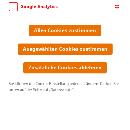
Google Analytics
Wir möchten wissen, für welche Inhalte und Seiten die Kinder
sich interessieren, damit wir das Angebot auf KNAX.de stetig
anpassen und verbessern können. Aus diesem Grund nutzen wir
Allen Cookies zustimmen
Google Analytics. Dieses Werkzeug erfasst die Seitenaufrufe zu
anonymen Statistikzwecken. Ihre IP-Adresse wird vor der
Übertragung anonymisiert.
Ausgewählten Cookies zustimmen
Zusätzliche Cookies ablehnen
Sie können die Cookie-Einstellung jederzeit ändern. Klicken Sie
unten auf der Seite auf „Datenschutz“.