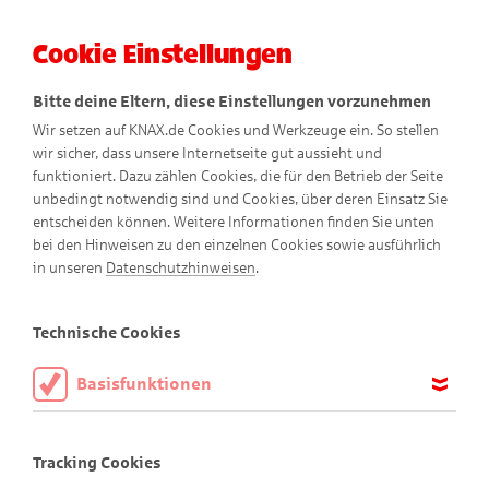
Cookie Einstellungen
Menü
Bitte deine Eltern, diese Einstellungen vorzunehmen
Wir setzen auf KNAX.de Cookies und Werkzeuge ein. So stellen
wir sicher, dass unsere Internetseite gut aussieht und
funktioniert. Dazu zählen Cookies, die für den Betrieb der Seite
unbedingt notwendig sind und Cookies, über deren Einsatz Sie
entscheiden können. Weitere Informationen finden Sie unten
Das geheimnisvolle Tor
bei den Hinweisen zu den einzelnen Cookies sowie ausführlich
in unseren
Datenschutzhinweisen
.
Comic
Technische Cookies
Basisfunktionen
Diese Cookies sind notwendig, um die Basisfunktionen unserer
Webseite KNAX.de zu ermöglichen, daher müssen diese immer
Tracking Cookies
aktiviert sein.