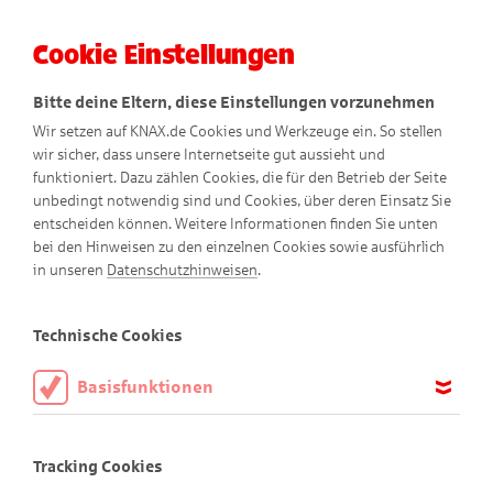
Cookie Einstellungen
Menü
Bitte deine Eltern, diese Einstellungen vorzunehmen
Wir setzen auf KNAX.de Cookies und Werkzeuge ein. So stellen
wir sicher, dass unsere Internetseite gut aussieht und
funktioniert. Dazu zählen Cookies, die für den Betrieb der Seite
unbedingt notwendig sind und Cookies, über deren Einsatz Sie
entscheiden können. Weitere Informationen finden Sie unten
bei den Hinweisen zu den einzelnen Cookies sowie ausführlich
Dodos bunte Gläser
in unseren
Datenschutzhinweisen
.
Technische Cookies
Bunter Glas-Spaß
Basisfunktionen
Früher sagte man "Aus alt mach neu", heute sagt man
Diese Cookies sind notwendig, um die Basisfunktionen unserer
"Upcycling", wenn man aus vorhandenen, vielleicht
Webseite KNAX.de zu ermöglichen, daher müssen diese immer
Tracking Cookies
aktiviert sein.
nutzlosen Materialen ein geniales neues Produkt schafft. Auf