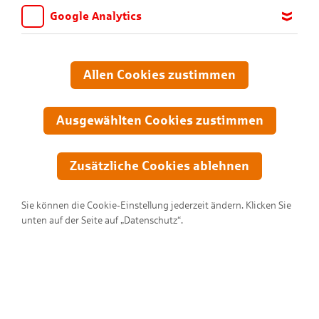
Google Analytics
Wir möchten wissen, für welche Inhalte und Seiten die Kinder
sich interessieren, damit wir das Angebot auf KNAX.de stetig
anpassen und verbessern können. Aus diesem Grund nutzen wir
Allen Cookies zustimmen
Google Analytics. Dieses Werkzeug erfasst die Seitenaufrufe zu
anonymen Statistikzwecken. Ihre IP-Adresse wird vor der
Übertragung anonymisiert.
Ausgewählten Cookies zustimmen
Zusätzliche Cookies ablehnen
Sie können die Cookie-Einstellung jederzeit ändern. Klicken Sie
unten auf der Seite auf „Datenschutz“.