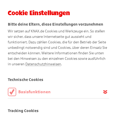
Cookie Einstellungen
Menü
Bitte deine Eltern, diese Einstellungen vorzunehmen
Wir setzen auf KNAX.de Cookies und Werkzeuge ein. So stellen
wir sicher, dass unsere Internetseite gut aussieht und
funktioniert. Dazu zählen Cookies, die für den Betrieb der Seite
unbedingt notwendig sind und Cookies, über deren Einsatz Sie
entscheiden können. Weitere Informationen finden Sie unten
Gepfefferte Attacke
bei den Hinweisen zu den einzelnen Cookies sowie ausführlich
in unseren
Datenschutzhinweisen
.
Comic
Technische Cookies
Basisfunktionen
Diese Cookies sind notwendig, um die Basisfunktionen unserer
Webseite KNAX.de zu ermöglichen, daher müssen diese immer
Tracking Cookies
aktiviert sein.