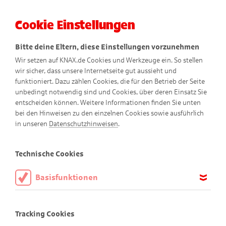
Cookie Einstellungen
Menü
Bitte deine Eltern, diese Einstellungen vorzunehmen
Wir setzen auf KNAX.de Cookies und Werkzeuge ein. So stellen
wir sicher, dass unsere Internetseite gut aussieht und
funktioniert. Dazu zählen Cookies, die für den Betrieb der Seite
unbedingt notwendig sind und Cookies, über deren Einsatz Sie
entscheiden können. Weitere Informationen finden Sie unten
bei den Hinweisen zu den einzelnen Cookies sowie ausführlich
in unseren
Datenschutzhinweisen
.
Malvorlagen
Technische Cookies
Basisfunktionen
Diese Cookies sind notwendig, um die Basisfunktionen unserer
Mal dir die KNAX-Welt bunt!
Webseite KNAX.de zu ermöglichen, daher müssen diese immer
Tracking Cookies
aktiviert sein.