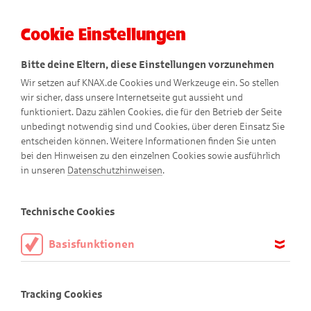
Cookie Einstellungen
Menü
Bitte deine Eltern, diese Einstellungen vorzunehmen
Wir setzen auf KNAX.de Cookies und Werkzeuge ein. So stellen
wir sicher, dass unsere Internetseite gut aussieht und
funktioniert. Dazu zählen Cookies, die für den Betrieb der Seite
unbedingt notwendig sind und Cookies, über deren Einsatz Sie
entscheiden können. Weitere Informationen finden Sie unten
Backberts und Steuerberts
bei den Hinweisen zu den einzelnen Cookies sowie ausführlich
in unseren
Datenschutzhinweisen
.
Melonen-Schiff
Technische Cookies
Basisfunktionen
Diese Cookies sind notwendig, um die Basisfunktionen unserer
Webseite KNAX.de zu ermöglichen, daher müssen diese immer
Tracking Cookies
aktiviert sein.