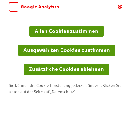
Google Analytics
Wir möchten wissen, für welche Inhalte und Seiten die Kinder
sich interessieren, damit wir das Angebot auf KNAX.de stetig
anpassen und verbessern können. Aus diesem Grund nutzen wir
Allen Cookies zustimmen
Google Analytics. Dieses Werkzeug erfasst die Seitenaufrufe zu
anonymen Statistikzwecken. Ihre IP-Adresse wird vor der
Übertragung anonymisiert.
Ausgewählten Cookies zustimmen
Zusätzliche Cookies ablehnen
Sie können die Cookie-Einstellung jederzeit ändern. Klicken Sie
unten auf der Seite auf „Datenschutz“.
Kannst du durch ein DIN-A4-Blatt
steigen?