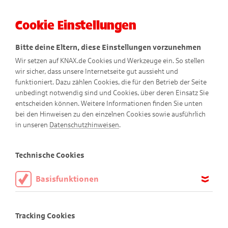
Cookie Einstellungen
Menü
Bitte deine Eltern, diese Einstellungen vorzunehmen
Wir setzen auf KNAX.de Cookies und Werkzeuge ein. So stellen
wir sicher, dass unsere Internetseite gut aussieht und
funktioniert. Dazu zählen Cookies, die für den Betrieb der Seite
unbedingt notwendig sind und Cookies, über deren Einsatz Sie
entscheiden können. Weitere Informationen finden Sie unten
bei den Hinweisen zu den einzelnen Cookies sowie ausführlich
Ausgetrickst!
in unseren
Datenschutzhinweisen
.
Technische Cookies
Basisfunktionen
Diese Cookies sind notwendig, um die Basisfunktionen unserer
Webseite KNAX.de zu ermöglichen, daher müssen diese immer
Tracking Cookies
aktiviert sein.