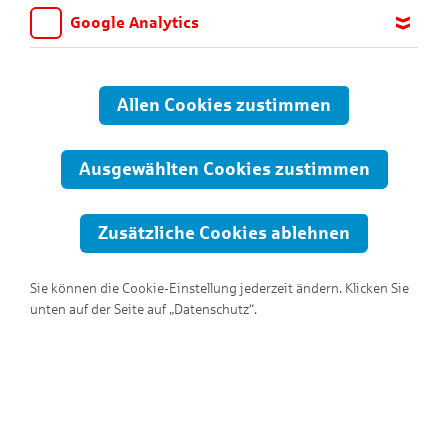
Google Analytics
Wir möchten wissen, für welche Inhalte und Seiten die Kinder
sich interessieren, damit wir das Angebot auf KNAX.de stetig
anpassen und verbessern können. Aus diesem Grund nutzen wir
Allen Cookies zustimmen
Google Analytics. Dieses Werkzeug erfasst die Seitenaufrufe zu
anonymen Statistikzwecken. Ihre IP-Adresse wird vor der
Übertragung anonymisiert.
Ausgewählten Cookies zustimmen
Zusätzliche Cookies ablehnen
Sie können die Cookie-Einstellung jederzeit ändern. Klicken Sie
unten auf der Seite auf „Datenschutz“.
Hallo, ich bin Mampf!