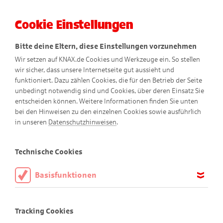
Cookie Einstellungen
Menü
Bitte deine Eltern, diese Einstellungen vorzunehmen
Wir setzen auf KNAX.de Cookies und Werkzeuge ein. So stellen
wir sicher, dass unsere Internetseite gut aussieht und
funktioniert. Dazu zählen Cookies, die für den Betrieb der Seite
unbedingt notwendig sind und Cookies, über deren Einsatz Sie
entscheiden können. Weitere Informationen finden Sie unten
bei den Hinweisen zu den einzelnen Cookies sowie ausführlich
in unseren
Datenschutzhinweisen
.
Mampf
Technische Cookies
Basisfunktionen
Diese Cookies sind notwendig, um die Basisfunktionen unserer
Webseite KNAX.de zu ermöglichen, daher müssen diese immer
Tracking Cookies
aktiviert sein.