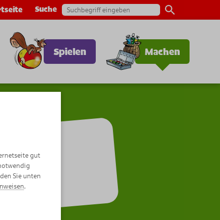
Suche
tseite
Spielen
Machen
ernetseite gut
 notwendig
e
nden Sie unten
inweisen
.