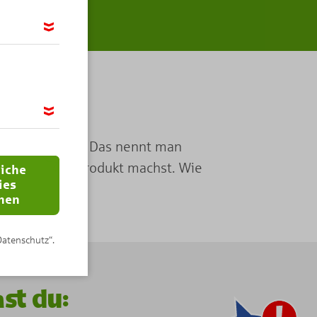
möglichen,
ir das
rstellen kannst? Das nennt man
 wir Google
d nützliches Produkt machst. Wie
 IP-Adresse
liche
ies
nen
Datenschutz“.
st du: