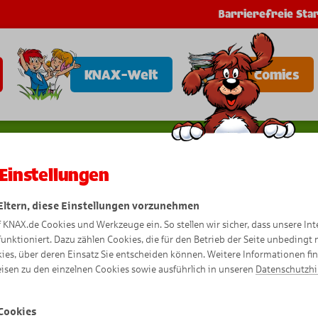
Barrierefreie Star
KNAX-Welt
Comics
Einstellungen
 Eltern, diese Einstellungen vorzunehmen
F
e
elicias
Fl
üssi
gs
eif
f KNAX.de Cookies und Werkzeuge ein. So stellen wir sicher, dass unsere Int
funktioniert. Dazu zählen Cookies, die für den Betrieb der Seite unbedingt
ies, über deren Einsatz Sie entscheiden können. Weitere Informationen fi
isen zu den einzelnen Cookies sowie ausführlich in unseren
Datenschutzh
Cookies