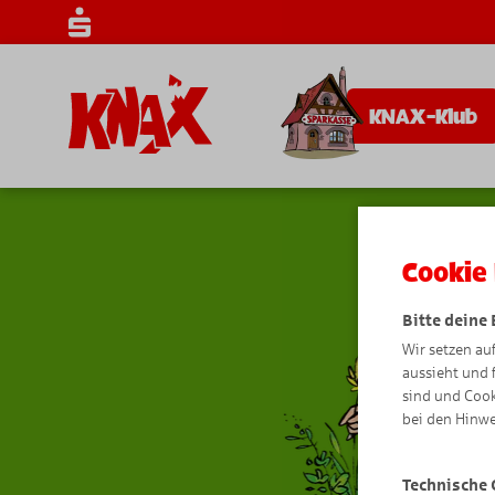
KNAX-Klub
Cookie 
Bitte deine
Wir setzen au
aussieht und 
sind und Cook
bei den Hinwe
Technische 