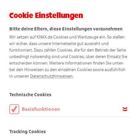
Cookie Einstellungen
Menü
Bitte deine Eltern, diese Einstellungen vorzunehmen
Wir setzen auf KNAX.de Cookies und Werkzeuge ein. So stellen
wir sicher, dass unsere Internetseite gut aussieht und
funktioniert. Dazu zählen Cookies, die für den Betrieb der Seite
unbedingt notwendig sind und Cookies, über deren Einsatz Sie
entscheiden können. Weitere Informationen finden Sie unten
bei den Hinweisen zu den einzelnen Cookies sowie ausführlich
in unseren
Datenschutzhinweisen
.
Stark für die Umwelt
Technische Cookies
Basisfunktionen
Diese Cookies sind notwendig, um die Basisfunktionen unserer
Webseite KNAX.de zu ermöglichen, daher müssen diese immer
Tracking Cookies
aktiviert sein.