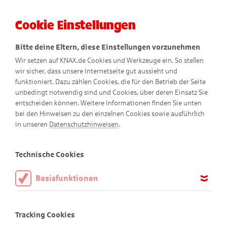
Cookie Einstellungen
Menü
Bitte deine Eltern, diese Einstellungen vorzunehmen
Wir setzen auf KNAX.de Cookies und Werkzeuge ein. So stellen
wir sicher, dass unsere Internetseite gut aussieht und
funktioniert. Dazu zählen Cookies, die für den Betrieb der Seite
unbedingt notwendig sind und Cookies, über deren Einsatz Sie
entscheiden können. Weitere Informationen finden Sie unten
bei den Hinweisen zu den einzelnen Cookies sowie ausführlich
Pierre Kattuns
Natur
in unseren
Datenschutzhinweisen
.
mandalas
Technische Cookies
Basisfunktionen
Diese Cookies sind notwendig, um die Basisfunktionen unserer
Webseite KNAX.de zu ermöglichen, daher müssen diese immer
Tracking Cookies
aktiviert sein.