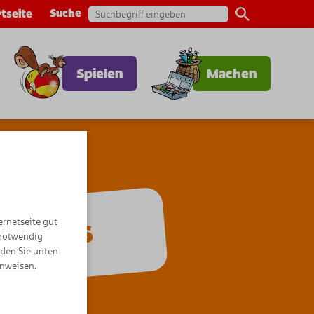
Suche
tseite
Spielen
Machen
ernetseite gut
Comics
 notwendig
nden Sie unten
inweisen
.