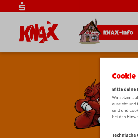
KNAX-Info
Cookie 
Bitte deine
Wir setzen au
aussieht und 
sind und Cook
bei den Hinwe
Technische 