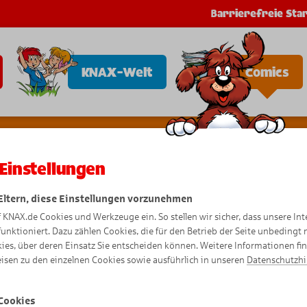
Barrierefreie Star
KNAX-Welt
Comics
Einstellungen
 Eltern, diese Einstellungen vorzunehmen
f KNAX.de Cookies und Werkzeuge ein. So stellen wir sicher, dass unsere Int
KNAXige 
funktioniert. Dazu zählen Cookies, die für den Betrieb der Seite unbedingt
ies, über deren Einsatz Sie entscheiden können. Weitere Informationen fi
isen zu den einzelnen Cookies sowie ausführlich in unseren
Datenschutzh
Cookies