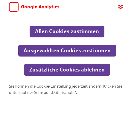
Google Analytics
Wir möchten wissen, für welche Inhalte und Seiten die Kinder
sich interessieren, damit wir das Angebot auf KNAX.de stetig
anpassen und verbessern können. Aus diesem Grund nutzen wir
Allen Cookies zustimmen
Google Analytics. Dieses Werkzeug erfasst die Seitenaufrufe zu
anonymen Statistikzwecken. Ihre IP-Adresse wird vor der
Übertragung anonymisiert.
Ausgewählten Cookies zustimmen
Zusätzliche Cookies ablehnen
Berufe
Sie können die Cookie-Einstellung jederzeit ändern. Klicken Sie
unten auf der Seite auf „Datenschutz“.