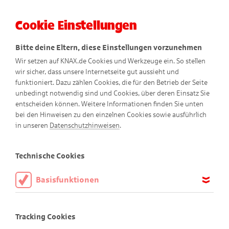
Cookie Einstellungen
Menü
Bitte deine Eltern, diese Einstellungen vorzunehmen
Wir setzen auf KNAX.de Cookies und Werkzeuge ein. So stellen
wir sicher, dass unsere Internetseite gut aussieht und
funktioniert. Dazu zählen Cookies, die für den Betrieb der Seite
unbedingt notwendig sind und Cookies, über deren Einsatz Sie
entscheiden können. Weitere Informationen finden Sie unten
Po
m
m-Friedels Party-
bei den Hinweisen zu den einzelnen Cookies sowie ausführlich
in unseren
Datenschutzhinweisen
.
Dekoration
Technische Cookies
Basisfunktionen
Diese Cookies sind notwendig, um die Basisfunktionen unserer
Webseite KNAX.de zu ermöglichen, daher müssen diese immer
Tracking Cookies
aktiviert sein.