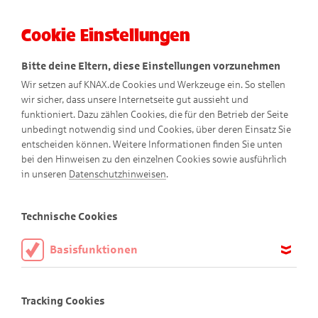
Cookie Einstellungen
Menü
Bitte deine Eltern, diese Einstellungen vorzunehmen
Wir setzen auf KNAX.de Cookies und Werkzeuge ein. So stellen
wir sicher, dass unsere Internetseite gut aussieht und
funktioniert. Dazu zählen Cookies, die für den Betrieb der Seite
unbedingt notwendig sind und Cookies, über deren Einsatz Sie
entscheiden können. Weitere Informationen finden Sie unten
bei den Hinweisen zu den einzelnen Cookies sowie ausführlich
Der Zauberhut
in unseren
Datenschutzhinweisen
.
Comic
Technische Cookies
Basisfunktionen
Diese Cookies sind notwendig, um die Basisfunktionen unserer
Webseite KNAX.de zu ermöglichen, daher müssen diese immer
Tracking Cookies
aktiviert sein.