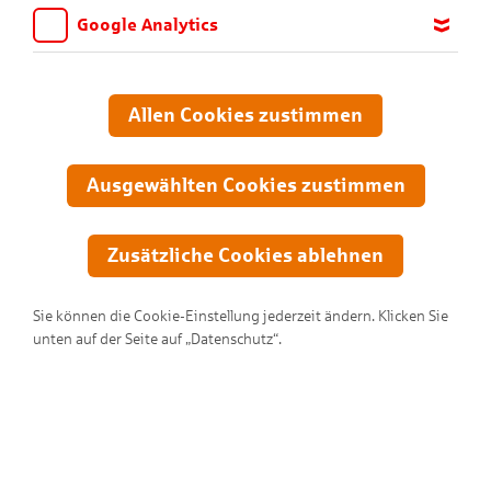
Google Analytics
Wir möchten wissen, für welche Inhalte und Seiten die Kinder
sich interessieren, damit wir das Angebot auf KNAX.de stetig
anpassen und verbessern können. Aus diesem Grund nutzen wir
Allen Cookies zustimmen
Google Analytics. Dieses Werkzeug erfasst die Seitenaufrufe zu
anonymen Statistikzwecken. Ihre IP-Adresse wird vor der
Übertragung anonymisiert.
Ausgewählten Cookies zustimmen
Zusätzliche Cookies ablehnen
Sie können die Cookie-Einstellung jederzeit ändern. Klicken Sie
unten auf der Seite auf „Datenschutz“.