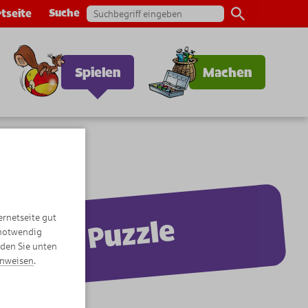
Suche
tseite
Spielen
Machen
ernetseite gut
Puzzle
 notwendig
nden Sie unten
inweisen
.