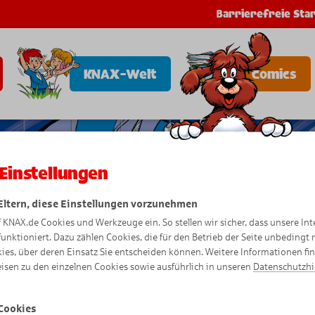
Barrierefreie Star
KNAX-Welt
Comics
Einstellungen
 Eltern, diese Einstellungen vorzunehmen
f KNAX.de Cookies und Werkzeuge ein. So stellen wir sicher, dass unsere Int
funktioniert. Dazu zählen Cookies, die für den Betrieb der Seite unbedingt
ies, über deren Einsatz Sie entscheiden können. Weitere Informationen fi
isen zu den einzelnen Cookies sowie ausführlich in unseren
Datenschutzh
Cookies