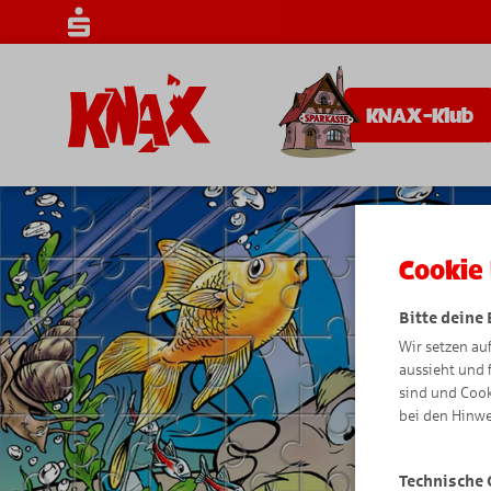
KNAX-Klub
Cookie 
Bitte deine
Wir setzen au
aussieht und 
sind und Cook
bei den Hinwe
Technische 