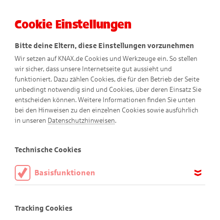
Cookie Einstellungen
Menü
Bitte deine Eltern, diese Einstellungen vorzunehmen
Wir setzen auf KNAX.de Cookies und Werkzeuge ein. So stellen
wir sicher, dass unsere Internetseite gut aussieht und
funktioniert. Dazu zählen Cookies, die für den Betrieb der Seite
unbedingt notwendig sind und Cookies, über deren Einsatz Sie
entscheiden können. Weitere Informationen finden Sie unten
Segeln auf dem Möhnesee
bei den Hinweisen zu den einzelnen Cookies sowie ausführlich
in unseren
Datenschutzhinweisen
.
Technische Cookies
Basisfunktionen
Diese Cookies sind notwendig, um die Basisfunktionen unserer
Webseite KNAX.de zu ermöglichen, daher müssen diese immer
Tracking Cookies
aktiviert sein.