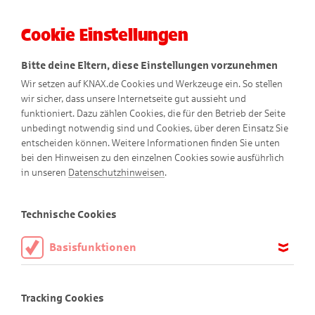
Cookie Einstellungen
Menü
Bitte deine Eltern, diese Einstellungen vorzunehmen
Wir setzen auf KNAX.de Cookies und Werkzeuge ein. So stellen
wir sicher, dass unsere Internetseite gut aussieht und
funktioniert. Dazu zählen Cookies, die für den Betrieb der Seite
unbedingt notwendig sind und Cookies, über deren Einsatz Sie
entscheiden können. Weitere Informationen finden Sie unten
Nutzungsbedingungen
KNAX-
bei den Hinweisen zu den einzelnen Cookies sowie ausführlich
in unseren
Datenschutzhinweisen
.
Website
Technische Cookies
Basisfunktionen
Die KNAX-Website richtet sich an Kinder im Alter von 6-10
Diese Cookies sind notwendig, um die Basisfunktionen unserer
Jahre
Webseite KNAX.de zu ermöglichen, daher müssen diese immer
Tracking Cookies
aktiviert sein.