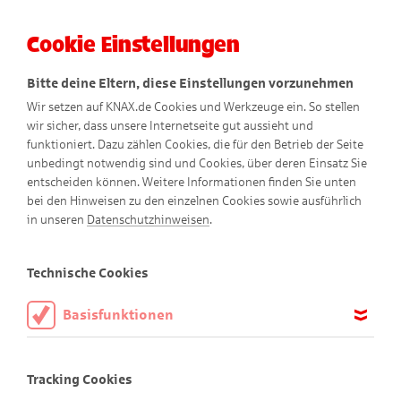
Cookie Einstellungen
Menü
Bitte deine Eltern, diese Einstellungen vorzunehmen
Wir setzen auf KNAX.de Cookies und Werkzeuge ein. So stellen
wir sicher, dass unsere Internetseite gut aussieht und
funktioniert. Dazu zählen Cookies, die für den Betrieb der Seite
unbedingt notwendig sind und Cookies, über deren Einsatz Sie
entscheiden können. Weitere Informationen finden Sie unten
bei den Hinweisen zu den einzelnen Cookies sowie ausführlich
in unseren
Datenschutzhinweisen
.
Spielen
Technische Cookies
Basisfunktionen
KNAXiger Spiel-Spaß!
Diese Cookies sind notwendig, um die Basisfunktionen unserer
Webseite KNAX.de zu ermöglichen, daher müssen diese immer
Tracking Cookies
aktiviert sein.
Alle