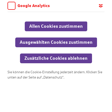
Google Analytics
Wir möchten wissen, für welche Inhalte und Seiten die Kinder
sich interessieren, damit wir das Angebot auf KNAX.de stetig
anpassen und verbessern können. Aus diesem Grund nutzen wir
Allen Cookies zustimmen
Google Analytics. Dieses Werkzeug erfasst die Seitenaufrufe zu
anonymen Statistikzwecken. Ihre IP-Adresse wird vor der
Übertragung anonymisiert.
Ausgewählten Cookies zustimmen
Zusätzliche Cookies ablehnen
Sie können die Cookie-Einstellung jederzeit ändern. Klicken Sie
Wo ist der Ausgang?!?
unten auf der Seite auf „Datenschutz“.