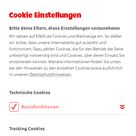
Cookie Einstellungen
Menü
Bitte deine Eltern, diese Einstellungen vorzunehmen
Wir setzen auf KNAX.de Cookies und Werkzeuge ein. So stellen
wir sicher, dass unsere Internetseite gut aussieht und
funktioniert. Dazu zählen Cookies, die für den Betrieb der Seite
unbedingt notwendig sind und Cookies, über deren Einsatz Sie
entscheiden können. Weitere Informationen finden Sie unten
bei den Hinweisen zu den einzelnen Cookies sowie ausführlich
in unseren
Datenschutzhinweisen
.
Technische Cookies
Basisfunktionen
Die KNAX-Taschengeld-App
Diese Cookies sind notwendig, um die Basisfunktionen unserer
Webseite KNAX.de zu ermöglichen, daher müssen diese immer
Dein Taschengeld. Einfach. Sicher.
Tracking Cookies
aktiviert sein.