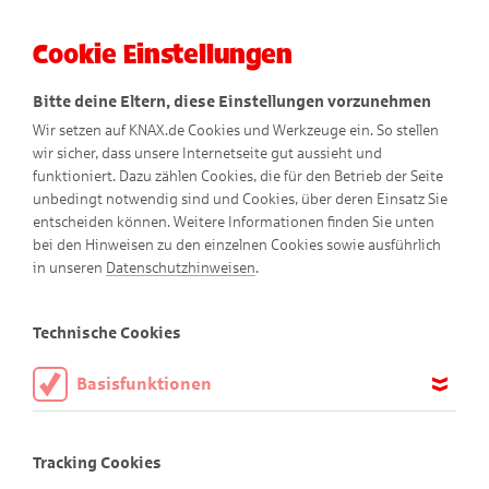
Cookie Einstellungen
Menü
Bitte deine Eltern, diese Einstellungen vorzunehmen
Wir setzen auf KNAX.de Cookies und Werkzeuge ein. So stellen
wir sicher, dass unsere Internetseite gut aussieht und
funktioniert. Dazu zählen Cookies, die für den Betrieb der Seite
unbedingt notwendig sind und Cookies, über deren Einsatz Sie
entscheiden können. Weitere Informationen finden Sie unten
Unerwarteter Besuch
bei den Hinweisen zu den einzelnen Cookies sowie ausführlich
in unseren
Datenschutzhinweisen
.
Comic
Technische Cookies
Basisfunktionen
Diese Cookies sind notwendig, um die Basisfunktionen unserer
Webseite KNAX.de zu ermöglichen, daher müssen diese immer
Tracking Cookies
aktiviert sein.