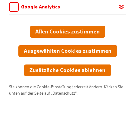
Google Analytics
Wir möchten wissen, für welche Inhalte und Seiten die Kinder
sich interessieren, damit wir das Angebot auf KNAX.de stetig
anpassen und verbessern können. Aus diesem Grund nutzen wir
Allen Cookies zustimmen
Google Analytics. Dieses Werkzeug erfasst die Seitenaufrufe zu
anonymen Statistikzwecken. Ihre IP-Adresse wird vor der
Übertragung anonymisiert.
Ausgewählten Cookies zustimmen
Zusätzliche Cookies ablehnen
Sie können die Cookie-Einstellung jederzeit ändern. Klicken Sie
unten auf der Seite auf „Datenschutz“.