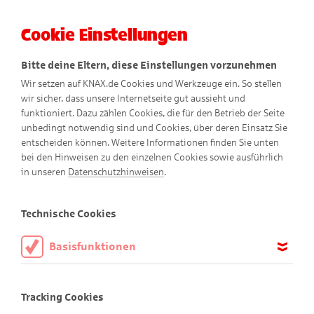
Cookie Einstellungen
Menü
Bitte deine Eltern, diese Einstellungen vorzunehmen
Wir setzen auf KNAX.de Cookies und Werkzeuge ein. So stellen
wir sicher, dass unsere Internetseite gut aussieht und
funktioniert. Dazu zählen Cookies, die für den Betrieb der Seite
unbedingt notwendig sind und Cookies, über deren Einsatz Sie
entscheiden können. Weitere Informationen finden Sie unten
bei den Hinweisen zu den einzelnen Cookies sowie ausführlich
Didi taucht ab
in unseren
Datenschutzhinweisen
.
Comic
Technische Cookies
Basisfunktionen
Diese Cookies sind notwendig, um die Basisfunktionen unserer
Webseite KNAX.de zu ermöglichen, daher müssen diese immer
Tracking Cookies
aktiviert sein.