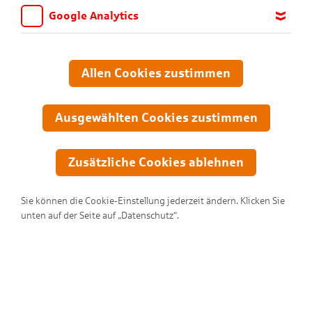
Google Analytics
Wir möchten wissen, für welche Inhalte und Seiten die Kinder
sich interessieren, damit wir das Angebot auf KNAX.de stetig
anpassen und verbessern können. Aus diesem Grund nutzen wir
Allen Cookies zustimmen
Google Analytics. Dieses Werkzeug erfasst die Seitenaufrufe zu
anonymen Statistikzwecken. Ihre IP-Adresse wird vor der
Übertragung anonymisiert.
Ausgewählten Cookies zustimmen
Zusätzliche Cookies ablehnen
Sie können die Cookie-Einstellung jederzeit ändern. Klicken Sie
unten auf der Seite auf „Datenschutz“.