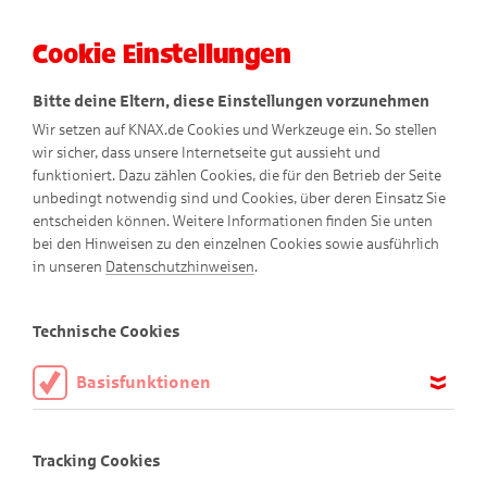
Cookie Einstellungen
Menü
Bitte deine Eltern, diese Einstellungen vorzunehmen
Wir setzen auf KNAX.de Cookies und Werkzeuge ein. So stellen
wir sicher, dass unsere Internetseite gut aussieht und
funktioniert. Dazu zählen Cookies, die für den Betrieb der Seite
unbedingt notwendig sind und Cookies, über deren Einsatz Sie
entscheiden können. Weitere Informationen finden Sie unten
bei den Hinweisen zu den einzelnen Cookies sowie ausführlich
Abenteuer-Comics
in unseren
Datenschutzhinweisen
.
Technische Cookies
Basisfunktionen
Diese Cookies sind notwendig, um die Basisfunktionen unserer
Webseite KNAX.de zu ermöglichen, daher müssen diese immer
Tracking Cookies
aktiviert sein.