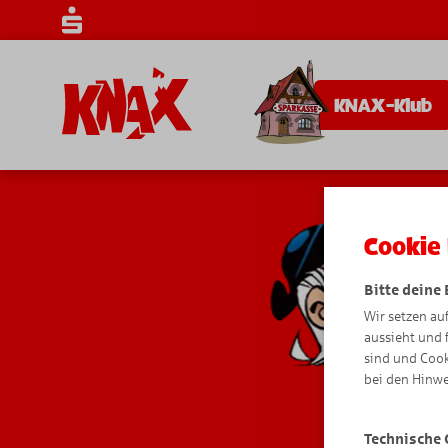
KNAX-Klub
Cookie 
Bitte deine
Wir setzen au
aussieht und 
sind und Cook
bei den Hinwe
Technische 