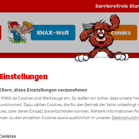
Barrierefreie Star
KNAX-Welt
Comics
Einstellungen
u
b
 Eltern, diese Einstellungen vorzunehmen
f KNAX.de Cookies und Werkzeuge ein. So stellen wir sicher, dass unsere Int
funktioniert. Dazu zählen Cookies, die für den Betrieb der Seite unbedingt
ies, über deren Einsatz Sie entscheiden können. Weitere Informationen fi
isen zu den einzelnen Cookies sowie ausführlich in unseren
Datenschutzh
Cookies