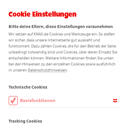
Cookie Einstellungen
Menü
Bitte deine Eltern, diese Einstellungen vorzunehmen
Wir setzen auf KNAX.de Cookies und Werkzeuge ein. So stellen
wir sicher, dass unsere Internetseite gut aussieht und
funktioniert. Dazu zählen Cookies, die für den Betrieb der Seite
unbedingt notwendig sind und Cookies, über deren Einsatz Sie
entscheiden können. Weitere Informationen finden Sie unten
Schwebendes Wasser
bei den Hinweisen zu den einzelnen Cookies sowie ausführlich
in unseren
Datenschutzhinweisen
.
Technische Cookies
Basisfunktionen
Diese Cookies sind notwendig, um die Basisfunktionen unserer
Webseite KNAX.de zu ermöglichen, daher müssen diese immer
Tracking Cookies
aktiviert sein.