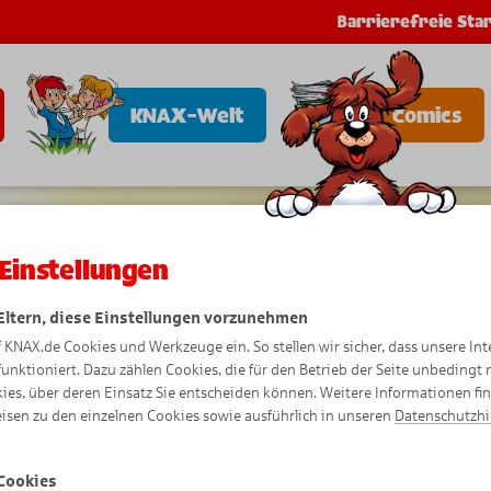
Barrierefreie Star
KNAX-Welt
Comics
Einstellungen
 Eltern, diese Einstellungen vorzunehmen
f KNAX.de Cookies und Werkzeuge ein. So stellen wir sicher, dass unsere Int
funktioniert. Dazu zählen Cookies, die für den Betrieb der Seite unbedingt
ies, über deren Einsatz Sie entscheiden können. Weitere Informationen fi
isen zu den einzelnen Cookies sowie ausführlich in unseren
Datenschutzh
Cookies