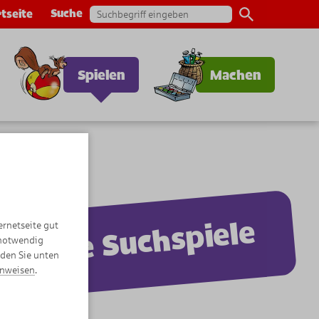
Suche
tseite
Spielen
Machen
Coole Suchspiele
ernetseite gut
 notwendig
nden Sie unten
inweisen
.