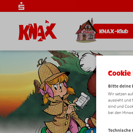
KNAX-Klub
Cookie 
Bitte deine
Wir setzen au
aussieht und 
sind und Cook
bei den Hinwe
Technische 